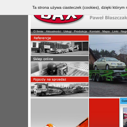
Ta strona używa ciasteczek (cookies), dzięki którym 
O firmie
Aktualności
Usługi
Produkcja
Kontakt
Mapa
Linki
Nag
Gale