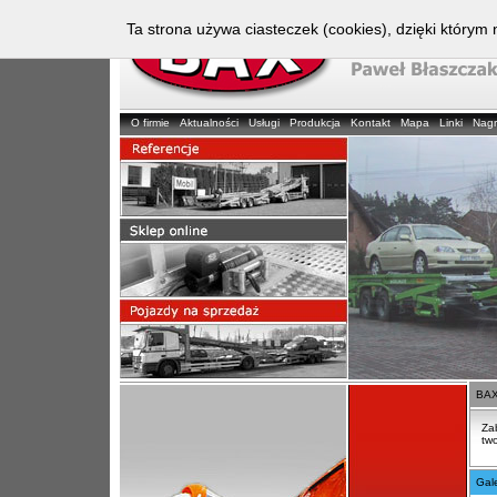
Ta strona używa ciasteczek (cookies), dzięki którym 
O firmie
Aktualności
Usługi
Produkcja
Kontakt
Mapa
Linki
Nag
BAX
Za
tw
Gal