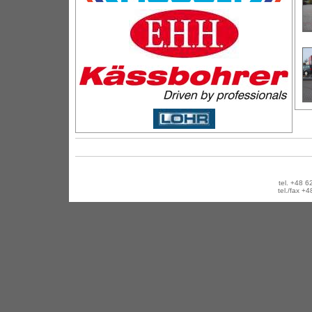
tel. +48
tel./fax 