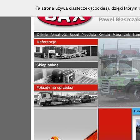
Ta strona używa ciasteczek (cookies), dzięki którym 
O firmie
Aktualności
Usługi
Produkcja
Kontakt
Mapa
Linki
Nag
Gal