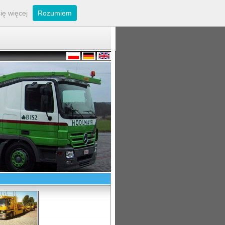
ię więcej
Rozumiem