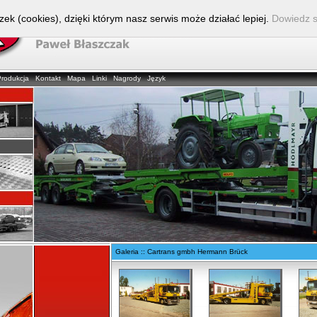
zek (cookies), dzięki którym nasz serwis może działać lepiej.
Dowiedz s
Produkcja
Kontakt
Mapa
Linki
Nagrody
Język
Galeria :: Cartrans gmbh Hermann Brück