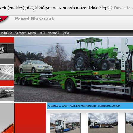
zek (cookies), dzięki którym nasz serwis może działać lepiej.
Dowiedz s
Produkcja
Kontakt
Mapa
Linki
Nagrody
Język
Galeria :: CAT - ADLER Handel und Transport GmbH